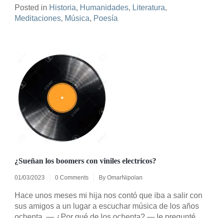
Posted in
Historia
,
Humanidades
,
Literatura
,
Meditaciones
,
Música
,
Poesía
¿Sueñan los boomers con viniles electricos?
01/03/2023
0 Comments
By
OmarNipolan
Hace unos meses mi hija nos contó que iba a salir con
sus amigos a un lugar a escuchar música de los años
ochenta. — ¿Por qué de los ochenta? — le pregunté,