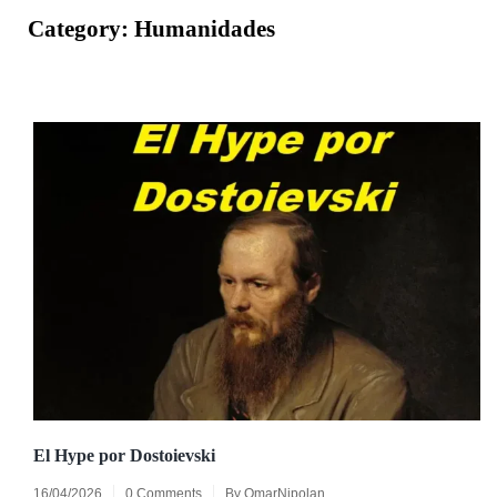
Category:
Humanidades
El Hype por Dostoievski
16/04/2026
0 Comments
By
OmarNipolan