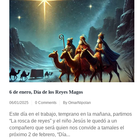
6 de enero, Día de los Reyes Magos
06/01/2025
0 Comments
By
OmarNipolan
Este día en el trabajo, temprano en la mañana, partimos
“La rosca de reyes” y el niño Jesús le quedó a un
compañero que será quien nos convide a tamales el
próximo 2 de febrero, “Día...