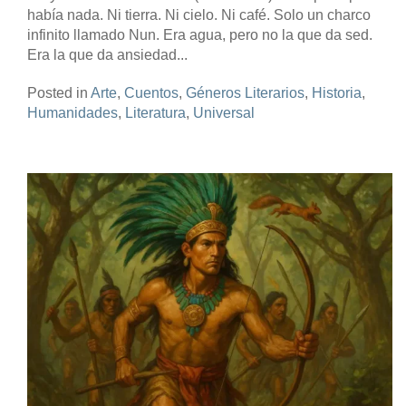
había nada. Ni tierra. Ni cielo. Ni café. Solo un charco
infinito llamado Nun. Era agua, pero no la que da sed.
Era la que da ansiedad...
Posted in
Arte
,
Cuentos
,
Géneros Literarios
,
Historia
,
Humanidades
,
Literatura
,
Universal