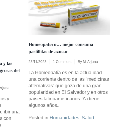
Homeopatía o… mejor consuma
pastillitas de azucar
23/11/2023
1 Comment
By
M. Arjuna
a y las
grosas del
La Homeopatía es en la actualidad
una corriente dentro de las “medicinas
alternativas” que goza de una gran
Arjuna
popularidad en El Salvador y en otros
tos y
paises latinoamericanos. Ya tiene
s
algunos años...
ribir una
Posted in
Humanidades
,
Salud
os con
n