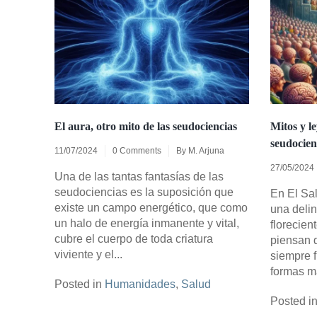
El aura, otro mito de las seudociencias
Mitos y le
seudocien
11/07/2024
0 Comments
By
M. Arjuna
27/05/2024
Una de las tantas fantasías de las
seudociencias es la suposición que
En El Sa
existe un campo energético, que como
una deli
un halo de energía inmanente y vital,
florecie
cubre el cuerpo de toda criatura
piensan q
viviente y el...
siempre f
formas m
Posted in
Humanidades
,
Salud
Posted i