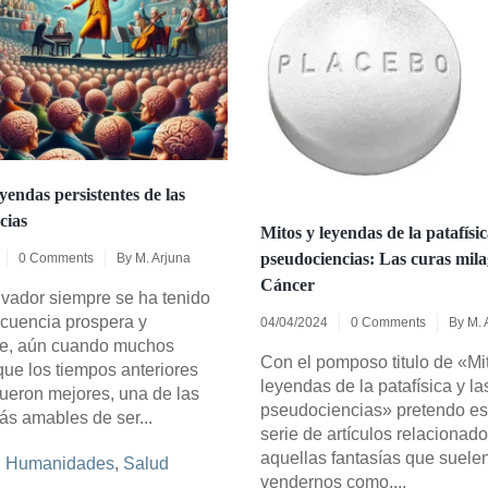
yendas persistentes de las
cias
Mitos y leyendas de la patafísic
pseudociencias: Las curas mila
0 Comments
By
M. Arjuna
Cáncer
lvador siempre se ha tenido
ncuencia prospera y
04/04/2024
0 Comments
By
M. 
nte, aún cuando muchos
Con el pomposo titulo de «Mi
ue los tiempos anteriores
leyendas de la patafísica y la
ueron mejores, una de las
pseudociencias» pretendo esc
ás amables de ser...
serie de artículos relacionad
aquellas fantasías que suele
n
Humanidades
,
Salud
vendernos como,...