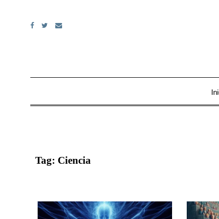
Skip
to
content
In
Tag:
Ciencia