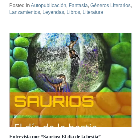
Posted in
Autopublicación
,
Fantasía
,
Géneros Literarios
,
Lanzamientos
,
Leyendas
,
Libros
,
Literatura
Entrevista por “Saurios: El día de la bestia”