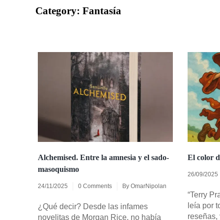
Category:
Fantasía
Alchemised. Entre la amnesia y el sado-
El color 
masoquismo
26/09/2025
24/11/2025
0 Comments
By
OmarNipolan
“Terry Pr
leía por 
¿Qué decir? Desde las infames
reseñas, 
novelitas de Morgan Rice, no había