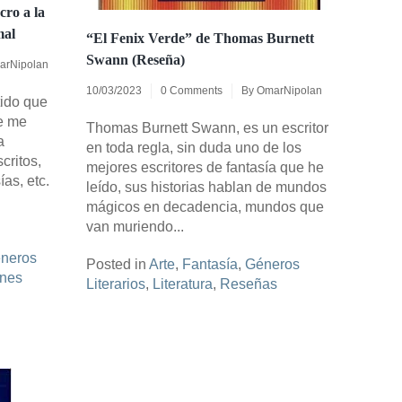
cro a la
mal
“El Fenix Verde” de Thomas Burnett
Swann (Reseña)
arNipolan
10/03/2023
0 Comments
By
OmarNipolan
tido que
ue me
Thomas Burnett Swann, es un escritor
a
en toda regla, sin duda uno de los
critos,
mejores escritores de fantasía que he
as, etc.
leído, sus historias hablan de mundos
mágicos en decadencia, mundos que
van muriendo...
neros
Posted in
Arte
,
Fantasía
,
Géneros
ones
Literarios
,
Literatura
,
Reseñas