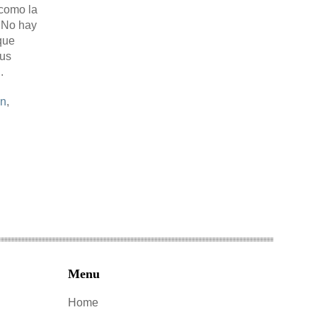
como la
 No hay
que
tus
.
ón
,
Menu
Home