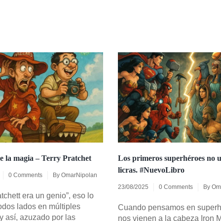
de la magia – Terry Pratchet
Los primeros superhéroes no 
licras. #NuevoLibro
0 Comments
By
OmarNipolan
23/08/2025
0 Comments
By
Om
atchett era un genio”, eso lo
todos lados en múltiples
Cuando pensamos en superh
y así, azuzado por las
nos vienen a la cabeza Iron 