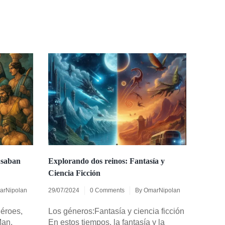
usaban
Explorando dos reinos: Fantasía y
Ciencia Ficción
arNipolan
29/07/2024
0 Comments
By
OmarNipolan
éroes,
Los géneros:Fantasía y ciencia ficción
Man,
En estos tiempos, la fantasía y la