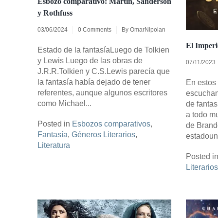
Esbozo comparativo: Martin, Sanderson
y Rothfuss
03/06/2024
0 Comments
By
OmarNipolan
El Imper
Estado de la fantasíaLuego de Tolkien
y Lewis Luego de las obras de
07/11/2023
J.R.R.Tolkien y C.S.Lewis parecía que
la fantasía había dejado de tener
En estos
referentes, aunque algunos escritores
escuchan
como Michael...
de fantas
a todo mu
Posted in
Esbozos comparativos
,
de Brando
Fantasía
,
Géneros Literarios
,
estadouni
Literatura
Posted i
Literarios