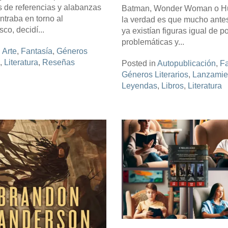
s de referencias y alabanzas
Batman, Wonder Woman o Hu
traba en torno al
la verdad es que mucho antes
o, decidí...
ya existían figuras igual de 
problemáticas y...
n
Arte
,
Fantasía
,
Géneros
,
Literatura
,
Reseñas
Posted in
Autopublicación
,
Fa
Géneros Literarios
,
Lanzamie
Leyendas
,
Libros
,
Literatura