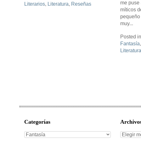
me puse 
Literarios
,
Literatura
,
Reseñas
míticos d
pequeño l
muy...
Posted i
Fantasía
Literatur
Categorías
Archivo
Categorías
Archivo