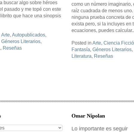
a buscar algo sobre héroes
como un número imaginario, 
el pasado y me topé con este
raíz cuadrada de menos uno.
ibrito que hace una sinopsis
ninguna prueba concreta de 
exista pero, si la incluyes en 
ecuaciones, puedes calcular..
n
Arte
,
Autopublicados
,
,
Géneros Literarios
,
Posted in
Arte
,
Ciencia Ficci
a
,
Reseñas
Fantasía
,
Géneros Literarios
,
Literatura
,
Reseñas
s
Omar Nipolan
s
Lo importante es seguir