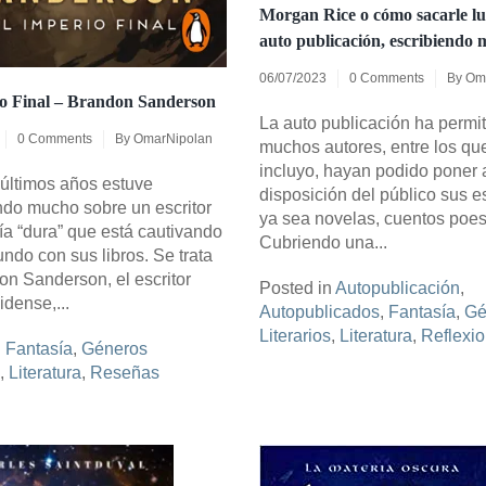
Morgan Rice o cómo sacarle lu
auto publicación, escribiendo 
06/07/2023
0 Comments
By
Om
io Final – Brandon Sanderson
La auto publicación ha permi
0 Comments
By
OmarNipolan
muchos autores, entre los q
incluyo, hayan podido poner 
 últimos años estuve
disposición del público sus es
do mucho sobre un escritor
ya sea novelas, cuentos poesí
ía “dura” que está cautivando
Cubriendo una...
ndo con sus libros. Se trata
n Sanderson, el escritor
Posted in
Autopublicación
,
dense,...
Autopublicados
,
Fantasía
,
Gé
Literarios
,
Literatura
,
Reflexi
n
Fantasía
,
Géneros
,
Literatura
,
Reseñas