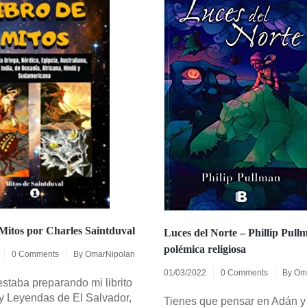
Mitos por Charles Saintduval
Luces del Norte – Phillip Pullm
polémica religiosa
0 Comments
By
OmarNipolan
01/03/2022
0 Comments
By
Om
staba preparando mi librito
 y Leyendas de El Salvador,
Tienes que pensar en Adán y