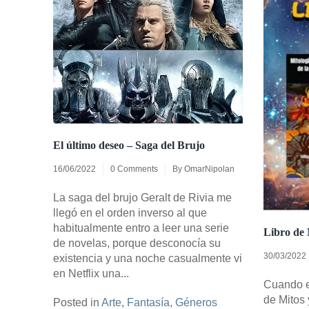
El último deseo – Saga del Brujo
16/06/2022
0 Comments
By
OmarNipolan
La saga del brujo Geralt de Rivia me
llegó en el orden inverso al que
habitualmente entro a leer una serie
Libro de 
de novelas, porque desconocía su
30/03/2022
existencia y una noche casualmente vi
en Netflix una...
Cuando e
de Mitos
Posted in
Arte
,
Fantasía
,
Géneros