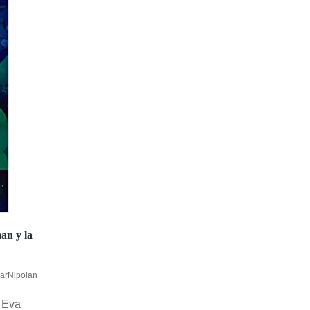
an y la
arNipolan
 Eva