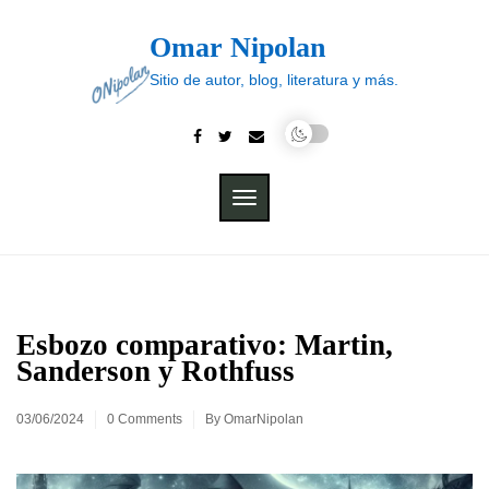
Skip
to
Omar Nipolan
content
Sitio de autor, blog, literatura y más.
TOGGLE
NAVIGATION
Esbozo comparativo: Martin,
Sanderson y Rothfuss
03/06/2024
0 Comments
By
OmarNipolan