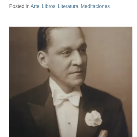
Posted in
Arte
,
Libros
,
Literatura
,
Meditaciones