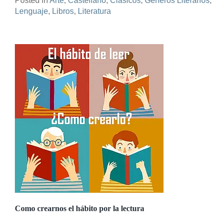
Posted in
Arte
,
Castellano
,
Clásicos
,
Géneros Literarios
,
Lenguaje
,
Libros
,
Literatura
Como crearnos el hábito por la lectura