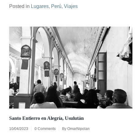
Posted in
Lugares
,
Perú
,
Viajes
Santo Entierro en Alegría, Usulután
10/04/2023
0 Comments
By
OmarNipolan