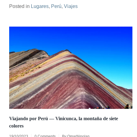
Posted in
Lugares
,
Perú
,
Viajes
Viajando por Perú — Vinicunca, la montaña de siete
colores
19/10/2023
0 Comments
By
OmarNipolan