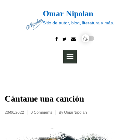
Skip
to
Omar Nipolan
content
Sitio de autor, blog, literatura y más.
TOGGLE
NAVIGATION
Cántame una canción
23/06/2022
0 Comments
By
OmarNipolan