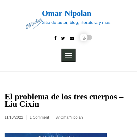
Skip
to
Omar Nipolan
content
Sitio de autor, blog, literatura y más.
TOGGLE
NAVIGATION
El problema de los tres cuerpos –
Liu Cixin
11/10/2022
1 Comment
By
OmarNipolan