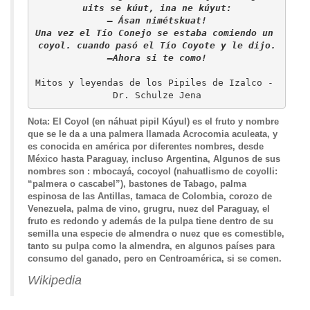
uits se kúut, ina ne kúyut:

— Ásan nimétskuat!

Una vez el Tío Conejo se estaba comiendo un 
coyol. cuando pasó el Tío Coyote y le dijo.

—Ahora si te como!
Mitos y leyendas de los Pipiles de Izalco - 
Nota: El Coyol (en náhuat pipil Kúyul) es el fruto y nombre
que se le da a una palmera llamada Acrocomia aculeata, y
es conocida en américa por diferentes nombres, desde
México hasta Paraguay, incluso Argentina, Algunos de sus
nombres son : mbocayá, cocoyol (nahuatlismo de coyolli:
“palmera o cascabel”), bastones de Tabago, palma
espinosa de las Antillas, tamaca de Colombia, corozo de
Venezuela, palma de vino, grugru, nuez del Paraguay, el
fruto es redondo y además de la pulpa tiene dentro de su
semilla una especie de almendra o nuez que es comestible,
tanto su pulpa como la almendra, en algunos países para
consumo del ganado, pero en Centroamérica, si se comen.
Wikipedia