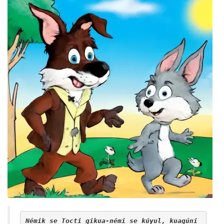
Némik se Tocti gikua-némi se kúyul, kuagúni 