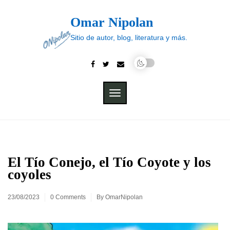
Skip
to
Omar Nipolan
content
Sitio de autor, blog, literatura y más.
TOGGLE
NAVIGATION
El Tío Conejo, el Tío Coyote y los
coyoles
23/08/2023
0 Comments
By
OmarNipolan