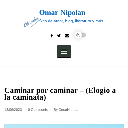
Skip
to
Omar Nipolan
content
Sitio de autor, blog, literatura y más.
TOGGLE
NAVIGATION
Caminar por caminar – (Elogio a
la caminata)
13/06/2023
0 Comments
By
OmarNipolan