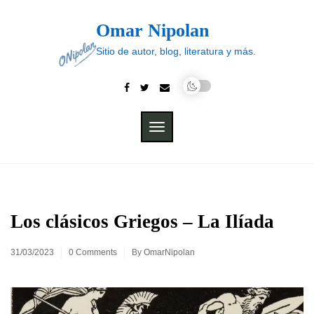
Skip
to
Omar Nipolan
content
Sitio de autor, blog, literatura y más.
TOGGLE
NAVIGATION
Los clásicos Griegos – La Ilíada
31/03/2023
0 Comments
By
OmarNipolan